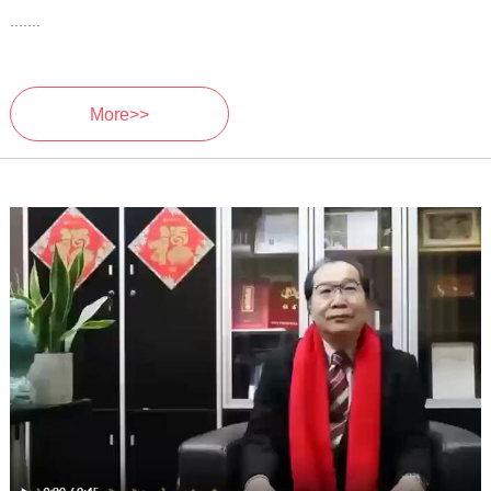
.......
More>>