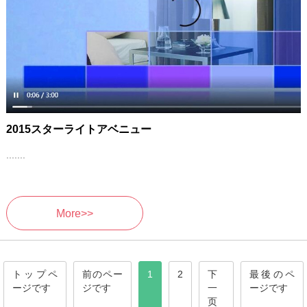
2015スターライトアベニュー
.......
More>>
トップペ
前のペー
1
2
下
最後のペ
ージです
ジです
一
ージです
页