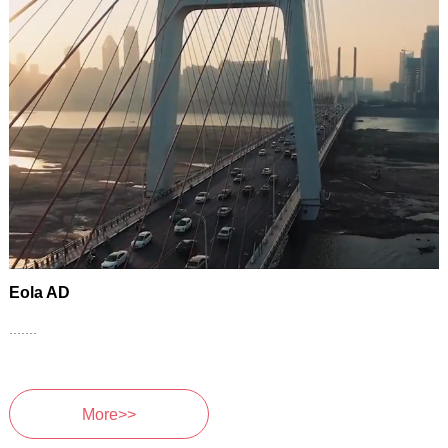
Eola AD
.......
More>>